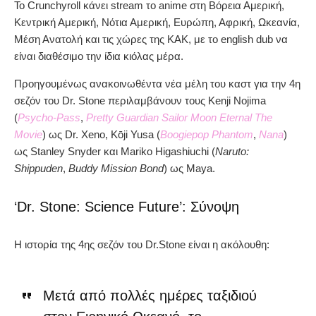
Το Crunchyroll κάνει stream το anime στη Βόρεια Αμερική,
Κεντρική Αμερική, Νότια Αμερική, Ευρώπη, Αφρική, Ωκεανία,
Μέση Ανατολή και τις χώρες της ΚΑΚ, με το english dub να
είναι διαθέσιμο την ίδια κιόλας μέρα.
Προηγουμένως ανακοινωθέντα νέα μέλη του καστ για την 4η
σεζόν του Dr. Stone περιλαμβάνουν τους Kenji Nojima
(
Psycho-Pass
,
Pretty Guardian Sailor Moon Eternal The
Movie
) ως Dr. Xeno, Kōji Yusa (
Boogiepop Phantom
,
Nana
)
ως Stanley Snyder και Mariko Higashiuchi (
Naruto:
Shippuden
,
Buddy Mission Bond
) ως Maya.
‘Dr. Stone: Science Future’: Σύνοψη
Η ιστορία της 4ης σεζόν του Dr.Stone είναι η ακόλουθη:
Μετά από πολλές ημέρες ταξιδιού