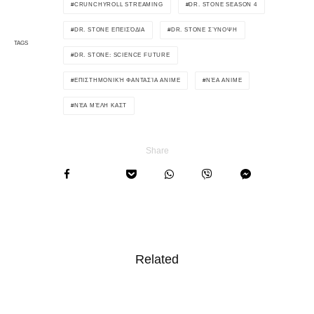
CRUNCHYROLL STREAMING
DR. STONE SEASON 4
DR. STONE ΕΠΕΙΣΌΔΙΑ
DR. STONE ΣΎΝΟΨΗ
TAGS
DR. STONE: SCIENCE FUTURE
ΕΠΙΣΤΗΜΟΝΙΚΉ ΦΑΝΤΑΣΊΑ ANIME
ΝΈΑ ANIME
ΝΈΑ ΜΈΛΗ ΚΑΣΤ
Share
Related
‘Bad Girl’ Anime: Nέες Πληροφορίες για το Cast