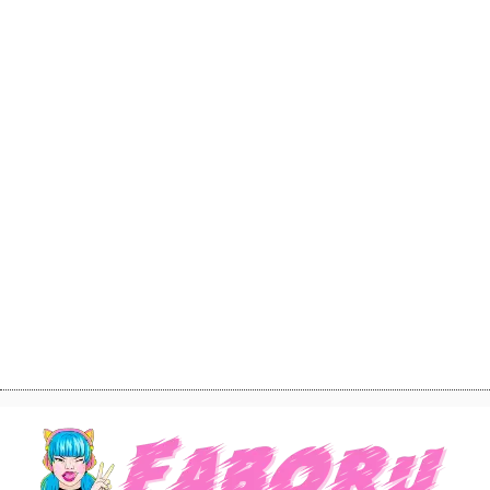
Astro Note: Γιατί είναι το Καλύτερο Rom Com
Anime της Σεζόν
Angel’s Egg Anime: Έρχεται σε Remastered, 4K
Εκδοχή
Ανακοινώθηκε Sequel για το The Duke of Death
and His Maid