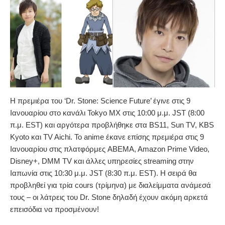
Η πρεμιέρα του ‘Dr. Stone: Science Future’ έγινε στις 9
Ιανουαρίου στο κανάλι Tokyo MX στις 10:00 μ.μ. JST (8:00
π.μ. EST) και αργότερα προβλήθηκε στα BS11, Sun TV, KBS
Kyoto και TV Aichi. Το anime έκανε επίσης πρεμιέρα στις 9
Ιανουαρίου στις πλατφόρμες ABEMA, Amazon Prime Video,
Disney+, DMM TV και άλλες υπηρεσίες streaming στην
Ιαπωνία στις 10:30 μ.μ. JST (8:30 π.μ. EST). Η σειρά θα
προβληθεί για τρία cours (τρίμηνα) με διαλείμματα ανάμεσά
τους – οι λάτρεις του Dr. Stone δηλαδή έχουν ακόμη αρκετά
επεισόδια να προσμένουν!