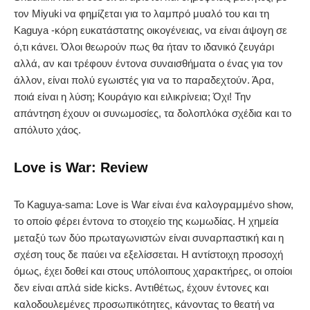
τον Miyuki να φημίζεται για το λαμπρό μυαλό του και τη
Kaguya -κόρη ευκατάστατης οικογένειας, να είναι άψογη σε
ό,τι κάνει. Όλοι θεωρούν πως θα ήταν το ιδανικό ζευγάρι
αλλά, αν και τρέφουν έντονα συναισθήματα ο ένας για τον
άλλον, είναι πολύ εγωιστές για να το παραδεχτούν. Άρα,
ποιά είναι η λύση; Κουράγιο και ειλικρίνεια; Όχι! Την
απάντηση έχουν οι συνωμοσίες, τα δολοπλόκα σχέδια και το
απόλυτο χάος.
Love is War:
Review
To Kaguya-sama: Love is War είναι ένα καλογραμμένο show,
το οποίο φέρει έντονα το στοιχείο της κωμωδίας. Η χημεία
μεταξύ των δύο πρωταγωνιστών είναι συναρπαστική και η
σχέση τους δε παύει να εξελίσσεται. Η αντίστοιχη προσοχή
όμως, έχει δοθεί και στους υπόλοιπους χαρακτήρες, οι οποίοι
δεν είναι απλά side kicks. Αντιθέτως, έχουν έντονες και
καλοδουλεμένες προσωπικότητες, κάνοντας το θεατή να