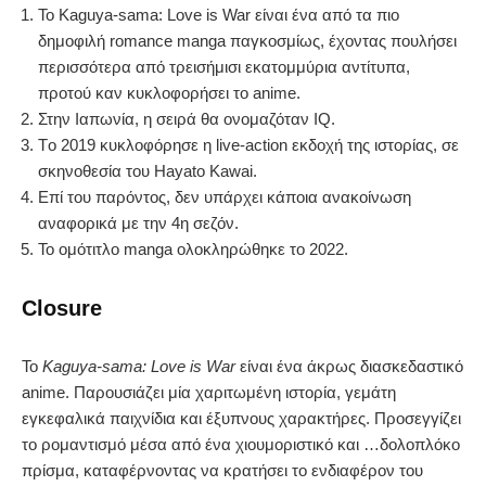
Το Kaguya-sama: Love is War είναι ένα από τα πιο
δημοφιλή romance manga παγκοσμίως, έχοντας πουλήσει
περισσότερα από τρεισήμισι εκατομμύρια αντίτυπα,
προτού καν κυκλοφορήσει το anime.
Στην Ιαπωνία, η σειρά θα ονομαζόταν IQ.
Tο 2019 κυκλοφόρησε η live-action εκδοχή της ιστορίας, σε
σκηνοθεσία του Hayato Kawai.
Επί του παρόντος, δεν υπάρχει κάποια ανακοίνωση
αναφορικά με την 4η σεζόν.
To ομότιτλο manga ολοκληρώθηκε το 2022.
Closure
To
Kaguya-sama: Love is War
είναι ένα άκρως διασκεδαστικό
anime. Παρουσιάζει μία χαριτωμένη ιστορία, γεμάτη
εγκεφαλικά παιχνίδια και έξυπνους χαρακτήρες. Προσεγγίζει
το ρομαντισμό μέσα από ένα χιουμοριστικό και …δολοπλόκο
πρίσμα, καταφέρνοντας να κρατήσει το ενδιαφέρον του