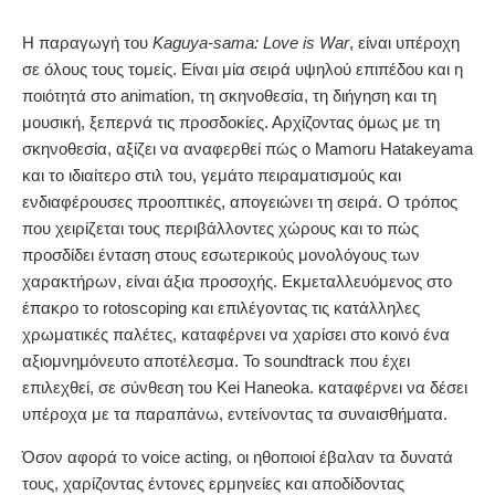
Η παραγωγή του
Kaguya-sama: Love is War
, είναι υπέροχη
σε όλους τους τομείς. Είναι μία σειρά υψηλού επιπέδου και η
ποιότητά στο animation, τη σκηνοθεσία, τη διήγηση και τη
μουσική, ξεπερνά τις προσδοκίες. Αρχίζοντας όμως με τη
σκηνοθεσία, αξίζει να αναφερθεί πώς ο Mamoru Hatakeyama
και το ιδιαίτερο στιλ του, γεμάτο πειραματισμούς και
ενδιαφέρουσες προοπτικές, απογειώνει τη σειρά. Ο τρόπος
που χειρίζεται τους περιβάλλοντες χώρους και το πώς
προσδίδει ένταση στους εσωτερικούς μονολόγους των
χαρακτήρων, είναι άξια προσοχής. Εκμεταλλευόμενος στο
έπακρο το rotoscoping και επιλέγοντας τις κατάλληλες
χρωματικές παλέτες, καταφέρνει να χαρίσει στο κοινό ένα
αξιομνημόνευτο αποτέλεσμα. Το soundtrack που έχει
επιλεχθεί, σε σύνθεση του Kei Haneoka. καταφέρνει να δέσει
υπέροχα με τα παραπάνω, εντείνοντας τα συναισθήματα.
Όσον αφορά το voice acting, οι ηθοποιοί έβαλαν τα δυνατά
τους, χαρίζοντας έντονες ερμηνείες και αποδίδοντας