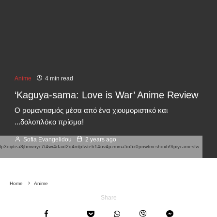
Anime
4 min read
‘Kaguya-sama: Love is War’ Anime Review
Ο ρομαντισμός μέσα από ένα χιουμοριστικό και
...δολοπλόκο πρίσμα!
Sofia Evangelidou
2 years ago
qijlp3oiytea8jbmvnyc7t4wr4daxt2q4mlpfwteb14uv4pzmma5o5x0pnwtmcshqxb9tpiycamesfw
Home
Anime
Share