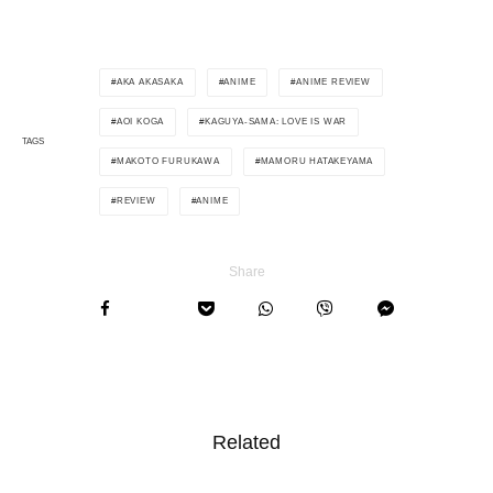
AKA AKASAKA
ANIME
ANIME REVIEW
AOI KOGA
KAGUYA-SAMA: LOVE IS WAR
TAGS
MAKOTO FURUKAWA
MAMORU HATAKEYAMA
REVIEW
ΑΝΙΜΕ
Share
Related