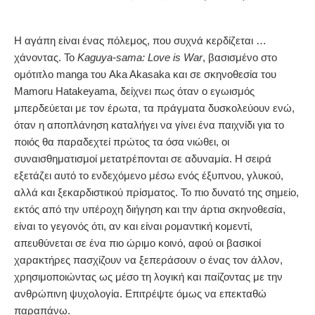
Η αγάπη είναι ένας πόλεμος, που συχνά κερδίζεται …
χάνοντας. Το
Kaguya-sama: Love is War
, βασισμένο στο
ομότιτλο manga του Aka Akasaka και σε σκηνοθεσία του
Mamoru Hatakeyama, δείχνει πως όταν ο εγωισμός
μπερδεύεται με τον έρωτα, τα πράγματα δυσκολεύουν ενώ,
όταν η αποπλάνηση καταλήγει να γίνει ένα παιχνίδι για το
ποιός θα παραδεχτεί πρώτος τα όσα νιώθει, οι
συναισθηματισμοί μετατρέπονται σε αδυναμία. Η σειρά
εξετάζει αυτό το ενδεχόμενο μέσω ενός έξυπνου, γλυκού,
αλλά και ξεκαρδιστικού πρίσματος. Το πιο δυνατό της σημείο,
εκτός από την υπέροχη διήγηση και την άρτια σκηνοθεσία,
είναι το γεγονός ότι, αν και είναι ρομαντική κομεντί,
απευθύνεται σε ένα πιο ώριμο κοινό, αφού οι βασικοί
χαρακτήρες πασχίζουν να ξεπεράσουν ο ένας τον άλλον,
χρησιμοποιώντας ως μέσο τη λογική και παίζοντας με την
ανθρώπινη ψυχολογία. Επιτρέψτε όμως να επεκταθώ
παραπάνω.