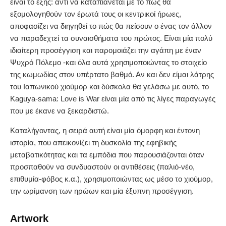
είναι το εξής: αντί να καταπιάνεται με το πώς θα
εξομολογηθούν τον έρωτά τους οι κεντρικοί ήρωες,
αποφασίζει να διηγηθεί το πώς θα πείσουν ο ένας τον άλλον
να παραδεχτεί τα συναισθήματα του πρώτος. Είναι μία πολύ
ιδιαίτερη προσέγγιση και παρομοιάζει την αγάπη με έναν
Ψυχρό Πόλεμο -και όλα αυτά χρησιμοποιώντας το στοιχείο
της κωμωδίας στον υπέρτατο βαθμό. Αν και δεν είμαι λάτρης
του Ιαπωνικού χιούμορ και δύσκολα θα γελάσω με αυτό, το
Kaguya-sama: Love is War είναι μία από τις λίγες παραγωγές
που με έκανε να ξεκαρδιστώ.
Καταλήγοντας, η σειρά αυτή είναι μία όμορφη και έντονη
ιστορία, που απεικονίζει τη δυσκολία της εφηβικής
μεταβατικότητας και τα εμπόδια που παρουσιάζονται όταν
προσπαθούν να συνδυαστούν οι αντιθέσεις (παλιό-νέο,
επιθυμία-φόβος κ.α.), χρησιμοποιώντας ως μέσο το χιούμορ,
την ωρίμανση των ηρώων και μία έξυπνη προσέγγιση.
Artwork