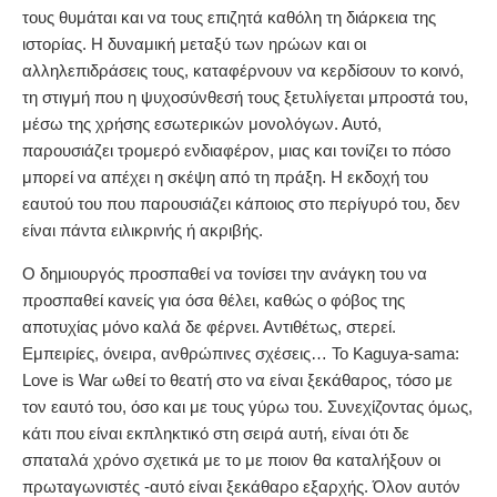
τους θυμάται και να τους επιζητά καθόλη τη διάρκεια της
ιστορίας. Η δυναμική μεταξύ των ηρώων και οι
αλληλεπιδράσεις τους, καταφέρνουν να κερδίσουν το κοινό,
τη στιγμή που η ψυχοσύνθεσή τους ξετυλίγεται μπροστά του,
μέσω της χρήσης εσωτερικών μονολόγων. Αυτό,
παρουσιάζει τρομερό ενδιαφέρον, μιας και τονίζει το πόσο
μπορεί να απέχει η σκέψη από τη πράξη. Η εκδοχή του
εαυτού του που παρουσιάζει κάποιος στο περίγυρό του, δεν
είναι πάντα ειλικρινής ή ακριβής.
Ο δημιουργός προσπαθεί να τονίσει την ανάγκη του να
προσπαθεί κανείς για όσα θέλει, καθώς ο φόβος της
αποτυχίας μόνο καλά δε φέρνει. Αντιθέτως, στερεί.
Εμπειρίες, όνειρα, ανθρώπινες σχέσεις… To Kaguya-sama:
Love is War ωθεί το θεατή στο να είναι ξεκάθαρος, τόσο με
τον εαυτό του, όσο και με τους γύρω του. Συνεχίζοντας όμως,
κάτι που είναι εκπληκτικό στη σειρά αυτή, είναι ότι δε
σπαταλά χρόνο σχετικά με το με ποιον θα καταλήξουν οι
πρωταγωνιστές -αυτό είναι ξεκάθαρο εξαρχής. Όλον αυτόν