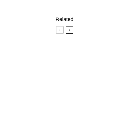
Related
4.3
Wolf Children Anime Review & Analysis
4.5
‘Kaguya-sama: Love is War’ Anime Review
10 Anime που θα Σας Φτιάξουν το Κέφι