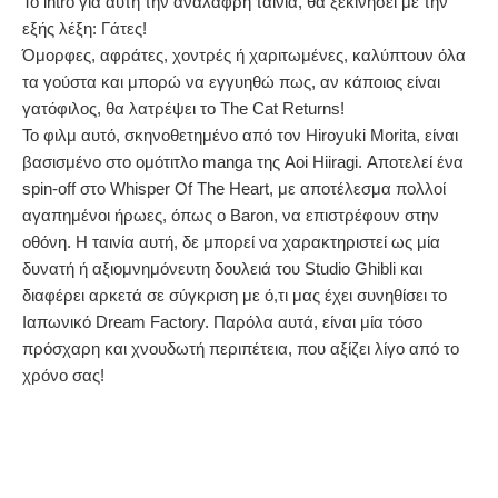
Το intro για αυτή την ανάλαφρη ταινία, θα ξεκινήσει με την
εξής λέξη: Γάτες!
Όμορφες, αφράτες, χοντρές ή χαριτωμένες, καλύπτουν όλα
τα γούστα και μπορώ να εγγυηθώ πως, αν κάποιος είναι
γατόφιλος, θα λατρέψει το The Cat Returns!
Το φιλμ αυτό, σκηνοθετημένο από τον Hiroyuki Morita, είναι
βασισμένο στο ομότιτλο manga της Aoi Hiiragi. Αποτελεί ένα
spin-off στο Whisper Of The Heart, με αποτέλεσμα πολλοί
αγαπημένοι ήρωες, όπως ο Baron, να επιστρέφουν στην
οθόνη. Η ταινία αυτή, δε μπορεί να χαρακτηριστεί ως μία
δυνατή ή αξιομνημόνευτη δουλειά του Studio Ghibli και
διαφέρει αρκετά σε σύγκριση με ό,τι μας έχει συνηθίσει το
Ιαπωνικό Dream Factory. Παρόλα αυτά, είναι μία τόσο
πρόσχαρη και χνουδωτή περιπέτεια, που αξίζει λίγο από το
χρόνο σας!