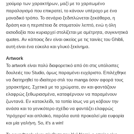
χιούμορ των χαρακτήρων, μαζί με το χαριτωμένο
παραλογισμό που επικρατεί, το κάνουν υπέροχο με ένα
μοναδικό τρόπο. Το σενάριο ξεδιπλώνεται ξεκάθαρα, η
δράση και η περιπέτεια δε σταματούν λεπτό, ενώ η όλη
αισιοδοξία που κυριαρχεί στολίζεται με αμέτρητα, συγκινητικά
quotes. Αν κάποιος δεν είναι οικείος με τις ταινίες του Ghibli,
αυτή είναι ένα εύκολο και γλυκό ξεκίνημα.
Artwork
Το artwork είναι πολύ διαφορετικό από ότι στις υπόλοιπες
δουλειές του Studio, όμως παραμένει ευχάριστο. Επιλέχθηκε
να διατηρηθεί το ιδιαίτερο στιλ του manga όσον αφορά τους
χαρακτήρες. Σχετικά με τα χρώματα, αν και φαντάζουν
ελαφρώς ξεθωριασμένα, καταφέρνουν να παραμένουν
ζωντανά. Εν κατακλείδι, τα τοπία ίσως να μη κόβουν την
ανάσα και το γενικότερο σχέδιο να φαντάζει ελαφρώς
‘πρόχειρο’ και απλοϊκό, παρόλα αυτά προκαλεί μία ευφορία
και μία γαλήνη. So, it’s a win!