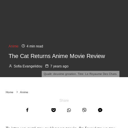
Anime
4 min read
The Cat Returns Anime Movie Review
Sofia Evangelidou
7 years ago
Qualit: deuxime gnration. Titre: Le Royaume Des Chats.
Home
Anime
Share