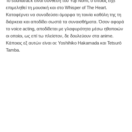
Το soundtrack είναι σύνθεση του Yuji Nomi, ο οποίος είχε
επιμεληθεί τη μουσική και στο Whisper of The Heart.
Καταφέρνει να συνοδεύσει όμορφα τη ταινία καθόλη της τη
διάρκεια και αποδίδει σωστά τα συναισθήματα. Όσον αφορά
το voice acting, αποδίδεται με γλαφυρότητα μέσω ηθοποιών
οι οποίοι, ως επί τω πλείστον, δε δουλεύουν στα anime.
Κάποιος εξ αυτών είναι οι: Yoshihiko Hakamada και Tetsurō
Tamba.