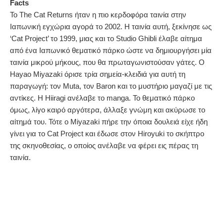
Facts
Το The Cat Returns ήταν η πιο κερδοφόρα ταινία στην
Ιαπωνική εγχώρια αγορά το 2002. Η ταινία αυτή, ξεκίνησε ως
‘Cat Project’ το 1999, μιας και το Studio Ghibli έλαβε αίτημα
από ένα Ιαπωνικό θεματικό πάρκο ώστε να δημιουργήσει μία
ταινία μικρού μήκους, που θα πρωταγωνιστούσαν γάτες. Ο
Hayao Miyazaki όρισε τρία σημεία-κλειδιά για αυτή τη
παραγωγή: τον Muta, τον Baron και το μυστήριο μαγαζί με τις
αντίκες. H Hiiragi ανέλαβε το manga. Το θεματικό πάρκο
όμως, λίγο καιρό αργότερα, άλλαξε γνώμη και ακύρωσε το
αίτημά του. Τότε o Miyazaki πήρε την όποια δουλειά είχε ήδη
γίνει για το Cat Project και έδωσε στον Hiroyuki το σκήπτρο
της σκηνοθεσίας, ο οποίος ανέλαβε να φέρει εις πέρας τη
ταινία.