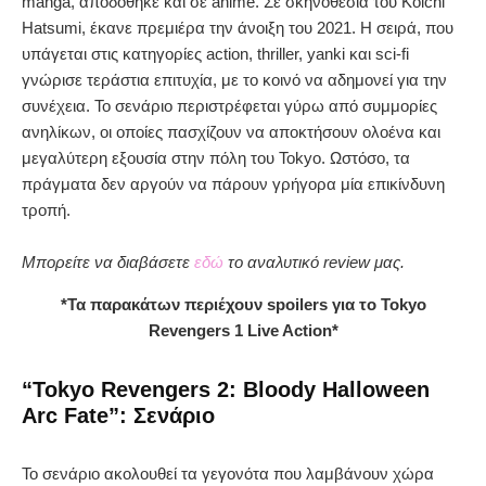
manga, αποδόθηκε και σε anime. Σε σκηνοθεσία του Koichi
Hatsumi, έκανε πρεμιέρα την άνοιξη του 2021. Η σειρά, που
υπάγεται στις κατηγορίες action, thriller, yanki και sci-fi
γνώρισε τεράστια επιτυχία, με το κοινό να αδημονεί για την
συνέχεια. To σενάριο περιστρέφεται γύρω από συμμορίες
ανηλίκων, οι οποίες πασχίζουν να αποκτήσουν ολοένα και
μεγαλύτερη εξουσία στην πόλη του Tokyo. Ωστόσο, τα
πράγματα δεν αργούν να πάρουν γρήγορα μία επικίνδυνη
τροπή.
Μπορείτε να διαβάσετε
εδώ
το αναλυτικό review μας.
*Τα παρακάτων περιέχουν spoilers για το Tokyo
Revengers 1 Live Action*
“Tokyo Revengers 2: Bloody Halloween
Arc Fate”: Σενάριο
To σενάριο ακολουθεί τα γεγονότα που λαμβάνουν χώρα