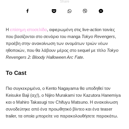
Share
Η
επίσημη ιστοσελίδα
, αφιερωμένη στις live-action ταινίες
που βασίζονται στο σενάριο του manga
Tokyo Revengers
,
προέβη στην ανακοίνωση των ονομάτων τριών νέων
ηθοποιών, που θα λάβουν μέρος στο sequel με τίτλο
Tokyo
Revengers 2: Bloody Halloween Arc Fate
.
Το Cast
Πιο συγκεκριμένα, ο Kento Nagayama θα υποδηθεί τον
Keisuke Baji (αχ!), ο Nijiro Murakami τον Kazutora Hanemiya
και ο Mahiro Takasugi τον Chifuyu Matsuno. Η ανακοίνωση
συνοδεύτηκε από ένα προωθητικό βίντεο και ένα teaser
trailer, τα οποία μπορείτε να παρακολουθήσετε παρακάτω.