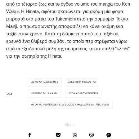
από το τέταρτο έως και το όγδοο volume του manga του Ken
Wakui. H Hinata, αφότου σκοτώνεται για ακόμη μία φορά
μπροστά στα μάτια του Takemichi από την συμμορία Tokyo
Manji, ο πρωταφωνιστής αποφασίζει να κάνει ακόμη ένα
ταξίδι στον χρόνο. Κατά τη διάρκεια αυτού του ταξιδιού,
ερευνά ένα θλιβερό συμβάν, το οποίο περιστρέφεται γύρω
από τα έξι ιδρυτικά μέλη της συμμορίας και αποτελεί “κλειδί”
για την σωτηρία της Hinata.
KENTO NAGAYAMA
MAHIRO TAKASUGI
NIJIRO MURAKAMI
TOKYO REVENGERS
TAGS
TOKYO REVENGERS 2: BLOODY HALLOWEEN ARC FATE
Share