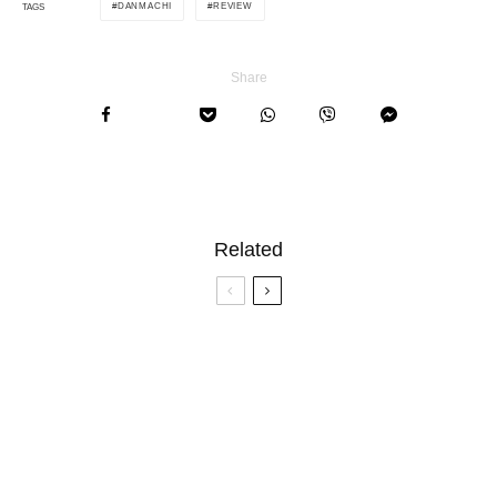
DANMACHI
REVIEW
TAGS
Share
Related
4.3
Wolf Children Anime Review & Analysis
4.5
‘Kaguya-sama: Love is War’ Anime Review