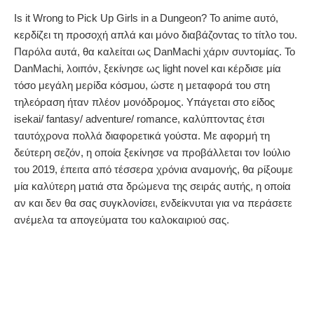
Is it Wrong to Pick Up Girls in a Dungeon? To anime αυτό,
κερδίζει τη προσοχή απλά και μόνο διαβάζοντας το τίτλο του.
Παρόλα αυτά, θα καλείται ως DanMachi χάριν συντομίας. Το
DanMachi, λοιπόν, ξεκίνησε ως light novel και κέρδισε μία
τόσο μεγάλη μερίδα κόσμου, ώστε η μεταφορά του στη
τηλεόραση ήταν πλέον μονόδρομος. Υπάγεται στο είδος
isekai/ fantasy/ adventure/ romance, καλύπτοντας έτσι
ταυτόχρονα πολλά διαφορετικά γούστα. Με αφορμή τη
δεύτερη σεζόν, η οποία ξεκίνησε να προβάλλεται τον Ιούλιο
του 2019, έπειτα από τέσσερα χρόνια αναμονής, θα ρίξουμε
μία καλύτερη ματιά στα δρώμενα της σειράς αυτής, η οποία
αν και δεν θα σας συγκλονίσει, ενδείκνυται για να περάσετε
ανέμελα τα απογεύματα του καλοκαιριού σας.