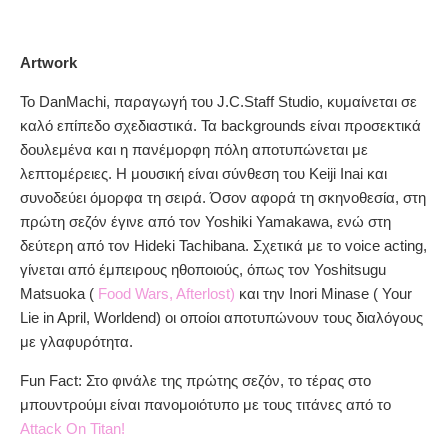
Artwork
To DanMachi, παραγωγή του J.C.Staff Studio, κυμαίνεται σε
καλό επίπεδο σχεδιαστικά. Τα backgrounds είναι προσεκτικά
δουλεμένα και η πανέμορφη πόλη αποτυπώνεται με
λεπτομέρειες. Η μουσική είναι σύνθεση του Keiji Inai και
συνοδεύει όμορφα τη σειρά. Όσον αφορά τη σκηνοθεσία, στη
πρώτη σεζόν έγινε από τον Yoshiki Yamakawa, ενώ στη
δεύτερη από τον Hideki Tachibana. Σχετικά με το voice acting,
γίνεται από έμπειρους ηθοποιούς, όπως τον Yoshitsugu
Matsuoka (
Food Wars, Afterlost)
και την Inori Minase ( Your
Lie in April, Worldend) οι οποίοι αποτυπώνουν τους διαλόγους
με γλαφυρότητα.
Fun Fact: Στο φινάλε της πρώτης σεζόν, το τέρας στο
μπουντρούμι είναι πανομοιότυπο με τους τιτάνες από το
Attack On Titan!