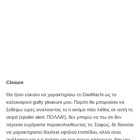
Closure
Θα ήταν εύκολο να χαρακτηρίσω το DanMachi ως το
καλοκαιρινό guilty pleasure μου. Παρότι θα μπορούσα να
ξοδέψω ώρες αναλύοντας το τι ακόμα πάει λάθος σε αυτή τη
σειρά (spoiler alert: ΠΟΛΛA!), δεν μπορώ να πω ότι δεν
πέρασα ευχάριστα παρακολουθώντας το. Σαφώς, δε δύναται
να χαρακτηριστεί δουλειά υψηλού επιπέδου, αλλά είναι
ανάλαφρο και ό,τι πρέπει για ένα ήρεμο απόγευμα. Ναι μεν