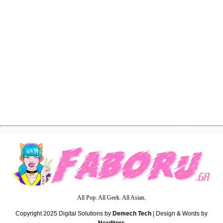
4
Watashi ga Motenai no wa Dou Kangaetemo
Omaera ga Warui! Anime Review
2
Terror in Resonance Anime Review
All Pop. All Geek. All Asian.
Copyright 2025
Digital Solutions by
Demech Tech
| Design & Words by