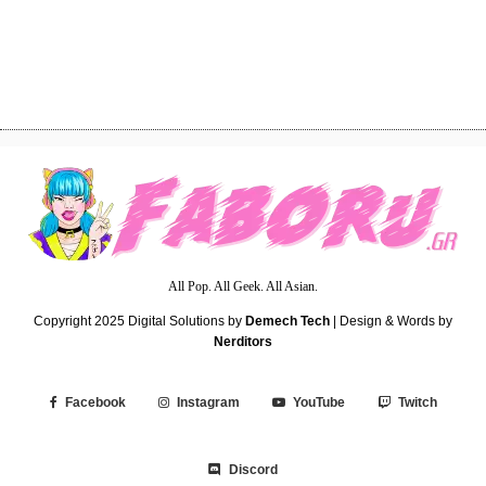
Ετοιμάζει ο Suga από τους BTS το ‘Agust D 3’;
All Pop. All Geek. All Asian.
Copyright 2025
Digital Solutions by
Demech Tech
| Design & Words by
Nerditors
Facebook
Instagram
YouTube
Twitch
Discord