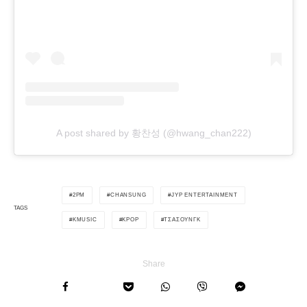
A post shared by 황찬성 (@hwang_chan222)
2PM
CHANSUNG
JYP ENTERTAINMENT
TAGS
KMUSIC
KPOP
ΤΣΑΣΟΥΝΓΚ
Share