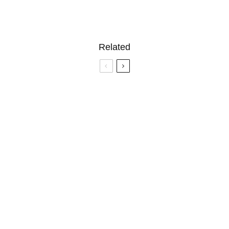
Related
Τα Μέλη των STAYC Είναι Πλέον στο Instagram
Η Παράξενη Κορέα
Η Samsung Συνεργάζεται με τους BTS